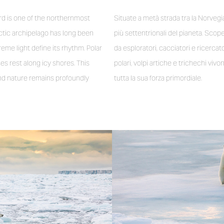
d is one of the northernmost
Situate a metà strada tra la Norvegia
rctic archipelago has long been
più settentrionali del pianeta. Scop
reme light define its rhythm. Polar
da esploratori, cacciatori e ricercato
es rest along icy shores. This
polari, volpi artiche e trichechi v
and nature remains profoundly
tutta la sua forza primordiale.