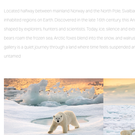
Located halfway between mainland Norway and the North Pole, Svalbar
inhabited regions on Earth. Discovered in the late 16th century, this A
shaped by explorers, hunters and scientists. Today, ice, silence and ext
bears roam the frozen sea, Arctic foxes blend into the snow, and walrus
gallery is a quiet journey through a land where time feels suspended 
untamed