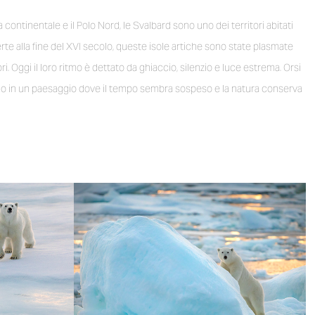
 continentale e il Polo Nord, le Svalbard sono uno dei territori abitati
erte alla fine del XVI secolo, queste isole artiche sono state plasmate
ri. Oggi il loro ritmo è dettato da ghiaccio, silenzio e luce estrema. Orsi
ivono in un paesaggio dove il tempo sembra sospeso e la natura conserva